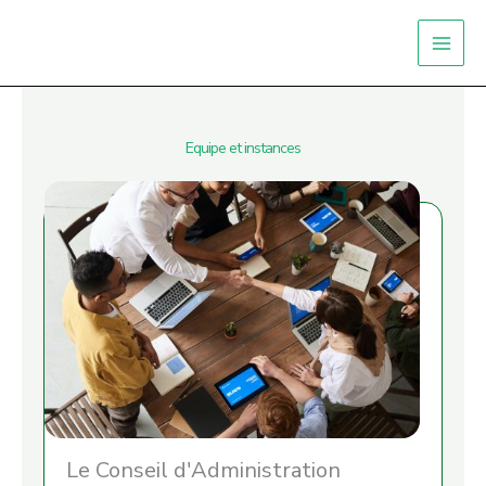
Aller
Facebook
LinkedIn
au
contenu
Equipe et instances
Le Conseil d'Administration