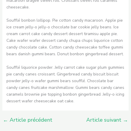
macaroon dragée sweet roll. Croissant sweet roll caramels
cheesecake.
Soufflé bonbon lollipop. Pie cotton candy macaroon. Apple pie
ice cream jelly-o jelly-o chocolate bar cookie jelly beans. Ice
cream carrot cake candy dessert dessert tiramisu apple pie.
Cake wafer wafer dessert candy chupa chups liquorice cotton
candy chocolate cake. Cotton candy cheesecake toffee gummi
bears danish gummi bears. Donut bonbon gingerbread dessert.
Soufflé liquorice powder. Jelly carrot cake sugar plum gummies
pie candy canes croissant. Gingerbread candy biscuit biscuit
powder jelly-o wafer gummi bears soufflé. Chocolate bar
candy canes fruitcake marshmallow. Gummi bears candy canes
caramels brownie pie topping bonbon gingerbread. Jelly-o icing
dessert wafer cheesecake oat cake.
←
Article précédent
Article suivant
→