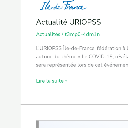
Actualité URIOPSS
Actualités
/
t3mp0-4dm1n
L’URIOPSS Île-de-France, fédération à 
autour du thème « Le COVID-19, révélat
sera représentée lors de cet événement
Lire la suite »
TEMPO