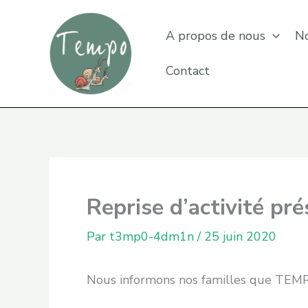
Aller
au
A propos de nous
No
contenu
Contact
Reprise d’activité pr
Par
t3mp0-4dm1n
/
25 juin 2020
Nous informons nos familles que TEMP